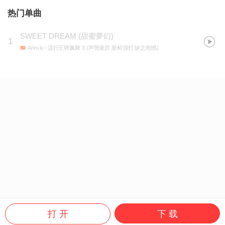
热门单曲
SWEET DREAM (甜蜜夢幻)
1
Anni.k
- 流行王牌飙舞 3 (声势凌厉 新鲜强打 缺之抱憾)
打 开
下 载