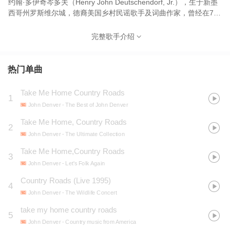
约翰·多伊奇岑多夫（Henry John Deutschendorf, Jr.），生于新墨
西哥州罗斯维尔城，德裔美国乡村民谣歌手及词曲作家，曾经在70
年代以许多脍炙人口的歌曲红极一时，他录制以及发行的歌曲超过
300首，其中约有一半的歌是由他作曲，他的唱片曾获24次金唱片
完整歌手介绍
奖及4次白金唱片奖，在美国乡村音乐史上，丹佛地位无人可敌，被
誉为“科罗拉多的桂冠诗人”。丹佛在南方长大，1964年大学毕业后
他迁到洛杉矶，在城市民谣俱乐部中演唱，第2年他加入了查德·米
热门单曲
切尔三重唱组。1976年他开办了自己的唱片公司。1977年制作了他
的第一部电影《Oh, God》。此后发行了一系列优秀唱片，如1980
Take Me Home Country Roads
1
年录制的唱片《Autograph》，并继续致力于慈善事业与坏境事业。
John Denver
- The Best of John Denver
丹佛的许多歌曲都广为人知，如歌曲《Take Me Home, Country
Roads》和《Rocky Mountain High》等。1997年10月12日，丹佛
Take Me Home, Country Roads
2
在加利福尼亚海湾因飞机失事不幸身亡，终年53岁。
John Denver
- The Ultimate Collection
Take Me Home,Country Roads
3
John Denver
- Let's Folk Again
Country Roads (Live 1995)
4
John Denver
- The Wildlife Concert
take my home country roads
5
John Denver
- Country music from America