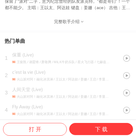
保留了“派对”二字，意为纪念曾经的队友派克特。“都是哥们”！一个
都不能少。 主唱：王以太、阿达娃 键盘：姜姗（ace） 吉他：王启
贝斯：李显荣 鼓：徐彬坷
完整歌手介绍
热门单曲
保重 (Live)
1
王俊凯 / 谢霆锋 / 萧敬腾 / MiLK牛奶乐队 / 星火飞行器 / 七赫兹乐队 / Tarzan泰山乐队 / 火山派对阿！融化冰淇淋 / EzGoin容易走乐队
c’est la vie (Live)
2
火山派对阿！融化冰淇淋 / 王以太 / 阿达娃 / 姜姗 / 王启 / 李显荣 / 徐彬坷
- 我们的
人间天堂 (Live)
3
火山派对阿！融化冰淇淋 / 王以太 / 阿达娃 / 姜姗 / 王启 / 李显荣 / 徐彬坷
- 我们的
Fly Away (Live)
4
火山派对阿！融化冰淇淋 / 王以太 / 阿达娃 / 姜姗 / 王启 / 李显荣 / 徐彬坷
- 我们的
打 开
下 载