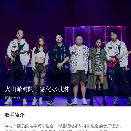
火山派对阿！融化冰淇淋
粉丝
600
歌手简介
将每个团员的名字巧妙融合，彰显嘻哈乐队碰撞融合的音乐理念。