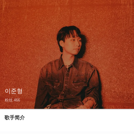
이준형
粉丝
466
歌手简介