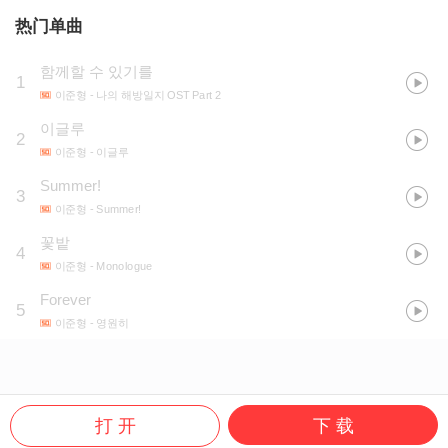
热门单曲
함께할 수 있기를
1
이준형
- 나의 해방일지 OST Part 2
이글루
2
이준형
- 이글루
Summer!
3
이준형
- Summer!
꽃밭
4
이준형
- Monologue
Forever
5
이준형
- 영원히
打 开
下 载