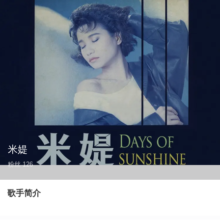
米媞
粉丝
126
歌手简介