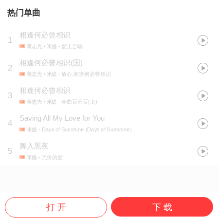
热门单曲
相逢何必曾相识
1
蒋志光 / 米媞
- 爱上合唱
相逢何必曾相识(国)
2
蒋志光 / 米媞
- 放心.相逢何必曾相识
相逢何必曾相识
3
蒋志光 / 米媞
- 金曲百分百(上)
Saving All My Love for You
4
米媞
- Days of Sunshine (Days of Sunshine)
舞入黑夜
5
米媞
- 无价的爱
打 开
下 载