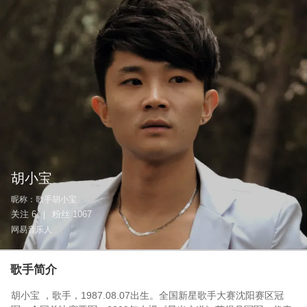
胡小宝
昵称：
歌手胡小宝
关注
6
粉丝
1067
|
网易音乐人
歌手简介
胡小宝 ，歌手，1987.08.07出生。全国新星歌手大赛沈阳赛区冠