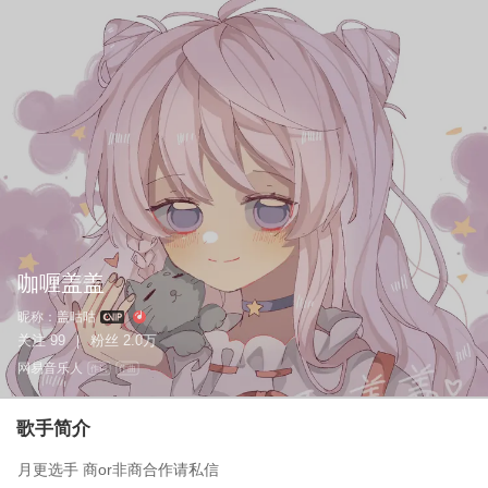
咖喱盖盖
昵称：
盖咕咕
关注
99
粉丝
2.0万
|
网易音乐人
作词
作曲
歌手简介
月更选手 商or非商合作请私信