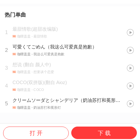
热门单曲
最甜情歌(超甜改编版)
1
咖喱盖盖
- 最甜情歌
可愛くてごめん（我这么可爱真是抱歉）
2
咖喱盖盖
- 我这么可爱真是抱歉
想说
(
翻自 颜人中
)
3
咖喱盖盖
- 想要谈个恋爱
COCO(双拼版)(翻自 Aioz)
4
咖喱盖盖
- COCO
クリームソーダとシャンデリア（奶油苏打和冕形灯）
5
咖喱盖盖
- 奶油苏打和冕形灯
打 开
下 载