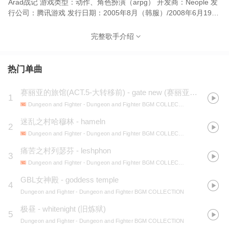
Arad战记 游戏类型：动作、角色扮演（arpg） 开发商：Neople 发
行公司：腾讯游戏 发行日期：2005年8月（韩服）/2008年6月19日
（国服） 简介：《地下城与勇士：创新世纪》（Dungeon＆
Fighter，简称DNF）是由韩国（Neople）开发、中国内地由腾讯游
完整歌手介绍
戏代理运营的动作角色扮演ARPG格斗网游。 该游戏是一款2D卷轴
式横版格斗过关网络游戏，大量继承了众多家用机、街机2D格斗游
戏的特色。以任务引导角色成长为中心，结合副本、PVP、PVE为
热门单曲
辅，与其他网络游戏同样具有装备与等级的改变，并拥有共500多种
装备道具。每个人物有10个道具装备位置，在游戏中可以允许最多4
赛丽亚的旅馆(ACT.5-大转移前) - gate new
(
赛丽亚之歌−纯音乐版
1
个玩家进行组队挑战关卡，同样也可以进行4对4的PK。 2021年12
Dungeon and Fighter
- Dungeon and Fighter BGM COLLECTION
月16日—2022年1月20日，DNF全新加入奥兹玛怪物，新增试炼模
式匹配模式与试炼模式单人排名。 2022年9月，韩服《地下城与勇
迷乱之村哈穆林 - hameln
2
士》公开了“第八季Act3.机械革命：开战”的预告视频。
Dungeon and Fighter
- Dungeon and Fighter BGM COLLECTION
痛苦之村列瑟芬 - leshphon
3
Dungeon and Fighter
- Dungeon and Fighter BGM COLLECTION
GBL女神殿 - goddess temple
4
Dungeon and Fighter
- Dungeon and Fighter BGM COLLECTION
极昼 - whitenight
(
旧炼狱
)
5
Dungeon and Fighter
- Dungeon and Fighter BGM COLLECTION