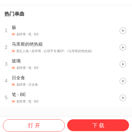
热门单曲
躲
1
袁绎博
- 笔 - BE
马库斯的绝热箱
2
第五人格 / 袁绎博
- 台球手专属EP-《马库斯的绝热箱》
玻璃
3
袁绎博
- 笔 - BE
日全食
4
袁绎博
- 日全食
笔 - BE
5
袁绎博
- 笔 - BE
打 开
下 载