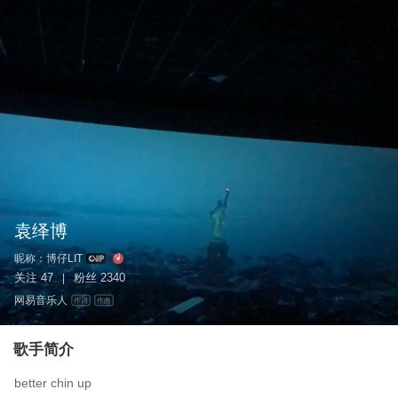
袁绎博
昵称：
博仔LIT
关注
47
粉丝
2340
|
网易音乐人
作词
作曲
歌手简介
better chin up