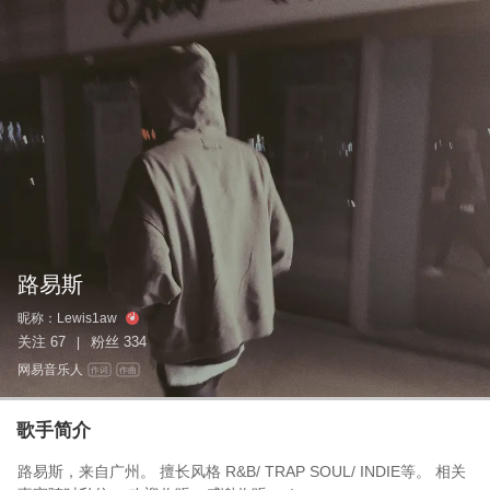
路易斯
昵称：
Lewis1aw
关注
67
粉丝
334
|
网易音乐人
作词
作曲
歌手简介
路易斯，来自广州。 擅长风格 R&B/ TRAP SOUL/ INDIE等。 相关