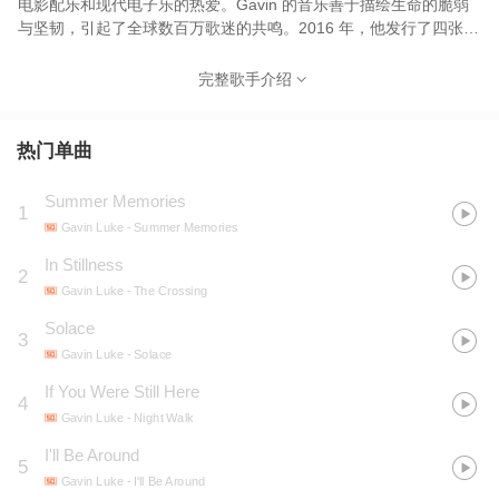
电影配乐和现代电子乐的热爱。Gavin 的音乐善于描绘生命的脆弱
与坚韧，引起了全球数百万歌迷的共鸣。2016 年，他发行了四张专
辑和两首单曲，其中单曲《Delicate Transitions》仅在 Spotify 上就
获得了超过 5500 万次播放。2020 年和 2021 年，他发行了多张
完整歌手介绍
EP 和单曲，他的音乐在 YouTube 上的播放量已达数十亿次。
Gavin 从小就对音乐世界有着与生俱来的热爱。七岁时，他追随父
母和祖母的脚步，开始学习古典钢琴。童年时期，加文不仅练习，
热门单曲
还不断尝试古典名曲，经常改编勃拉姆斯和莫扎特等著名作曲家的
作品。这种创作天赋贯穿了他的整个教育历程，他曾在众多乐队演
Summer Memories
1
奏，同时也熟悉了电影配乐和音乐制作的细微差别。
Gavin Luke
- Summer Memories
In Stillness
2
Gavin Luke
- The Crossing
Solace
3
Gavin Luke
- Solace
If You Were Still Here
4
Gavin Luke
- Night Walk
I'll Be Around
5
Gavin Luke
- I'll Be Around