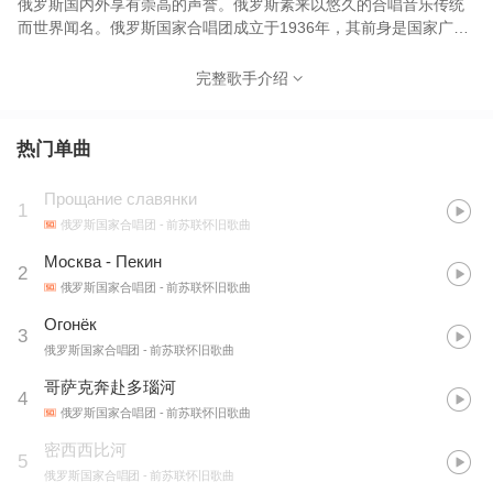
俄罗斯国内外享有崇高的声誉。俄罗斯素来以悠久的合唱音乐传统
而世界闻名。俄罗斯国家合唱团成立于1936年，其前身是国家广播
委员会声音部。由莫斯科音乐学院教授、前苏联功勋艺术家亚历山
大•斯维斯尼科夫等人负责组建。
完整歌手介绍
热门单曲
Прощание славянки
1
俄罗斯国家合唱团
- 前苏联怀旧歌曲
Москва - Пекин
2
俄罗斯国家合唱团
- 前苏联怀旧歌曲
Огонёк
3
俄罗斯国家合唱团
- 前苏联怀旧歌曲
哥萨克奔赴多瑙河
4
俄罗斯国家合唱团
- 前苏联怀旧歌曲
密西西比河
5
俄罗斯国家合唱团
- 前苏联怀旧歌曲