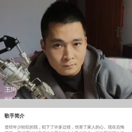
王玽
粉丝
898
歌手简介
曾经年少轻狂的我，犯下了许多过错，伤害了家人的心。现在后悔