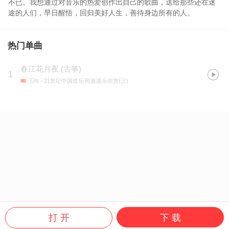
不已。我想通过对音乐的热爱创作出自己的歌曲，送给那些还在迷
途的人们，早日醒悟，回归美好人生，善待身边所有的人。
热门单曲
春江花月夜 (古筝)
1
王玽
- 21世纪中国音乐 民族器乐欣赏(三)
打 开
下 载