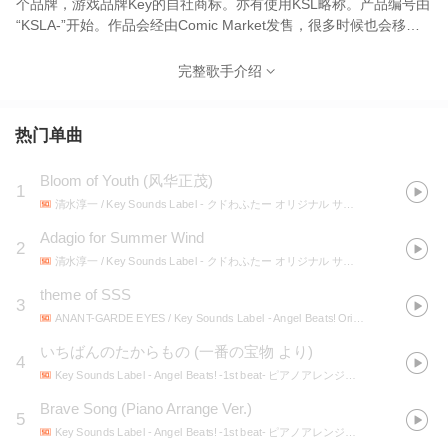
个品牌，游戏品牌Key的自社商标。亦有使用KSL略称。产品编号由
“KSLA-”开始。作品会经由Comic Market发售，很多时候也会移到
一般的商店发售。由于没有与日本音乐著作权协会签订版权管理委
托契约，故此其作品都会被看待为软件。因此，在动画商店等的发
完整歌手介绍
售会有限制，无法在一般的CD店购入。为解决此问题，也有同一枚
CD会由本品牌与波丽佳音，两个相异的品牌共同发售。
热门单曲
Bloom of Youth
(
风华正茂
)
1
清水淳一 / Key Sounds Label
- クドわふたー オリジナル サウンドトラック
Adagio for Summer Wind
2
清水淳一 / Key Sounds Label
- クドわふたー オリジナル サウンドトラック
theme of SSS
3
ANANT-GARDE EYES / Key Sounds Label
- Angel Beats! Original SoundTrack
いちばんのたからもの (一番の宝物 より)
4
Key Sounds Label
- Angel Beats! -1st beat- ピアノアレンジアルバム「Holy」
Brave Song (Piano Arrange Ver.)
5
Key Sounds Label
- Angel Beats! -1st beat- ピアノアレンジアルバム「Holy」