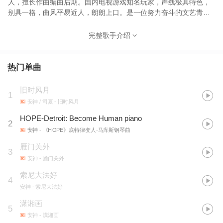
人，擅长作曲编曲后期。国内电视游戏知名玩家，声线极具特色，
别具一格，曲风平易近人，朗朗上口。是一位努力奋斗的文艺青
年。同时也有出色的视频和音乐后期制作能力，而且爱好颇多，代
表作有独立创作制作专辑《晨曦的金色曙光》！
完整歌手介绍
热门单曲
旧时风月
1
安神 / 司夏
- 旧时风月
HOPE-Detroit: Become Human piano
2
安神
- 《HOPE》底特律变人-马库斯钢琴曲
雁门关外
3
安神
- 雁门关外
索尼大法好
4
安神
- 索尼大法好
潇湘画
5
安神
- 潇湘画