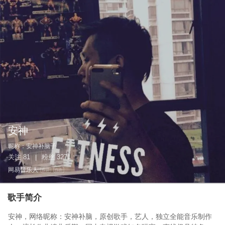
安神
昵称：
安神补脑子
关注
81
粉丝
3271
|
网易音乐人
作词
作曲
歌手简介
安神，网络昵称：安神补脑，原创歌手，艺人，独立全能音乐制作