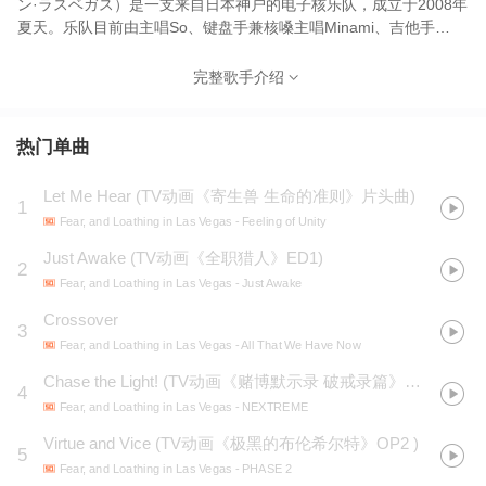
ン·ラスベガス）是一支来自日本神户的电子核乐队，成立于2008年
夏天。乐队目前由主唱So、键盘手兼核嗓主唱Minami、吉他手
Taiki、鼓手Tomonori、贝斯手Tetsuya组成。他们以大量使用声码器
和合成器，将情绪核/金属核音乐和锐舞节拍混合而闻名。团名来自
完整歌手介绍
美国作家亨特·斯托克顿·汤普森的小说主标题《Fear and Loathing
in Las Vegas》。该部小说于1998年被拍成同名电影，中文片名翻
译有《恐惧拉斯维加斯》、《赌城风情画》及《赌城情仇》等不同
热门单曲
版本。音乐特征以后硬核为基础并加入运用Vocoder（声码器）的主
唱与合成器的使用，然后加入迷幻电子的音乐元素。
Let Me Hear
(
TV动画《寄生兽 生命的准则》片头曲
)
1
Fear, and Loathing in Las Vegas
- Feeling of Unity
Just Awake
(
TV动画《全职猎人》ED1
)
2
Fear, and Loathing in Las Vegas
- Just Awake
Crossover
3
Fear, and Loathing in Las Vegas
- All That We Have Now
Chase the Light!
(
TV动画《赌博默示录 破戒录篇》片头曲
)
4
Fear, and Loathing in Las Vegas
- NEXTREME
Virtue and Vice
(
TV动画《极黑的布伦希尔特》OP2
)
5
Fear, and Loathing in Las Vegas
- PHASE 2