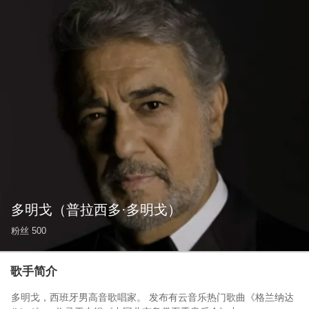
多明戈
（普拉西多·多明戈）
粉丝
500
歌手简介
多明戈，西班牙男高音歌唱家。 发布有云音乐热门歌曲《格兰纳达