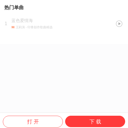
热门单曲
蓝色爱情海
1
王莉演
- 印青创作歌曲精选
打 开
下 载