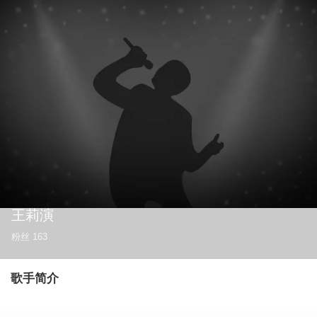
王莉演
粉丝
163
歌手简介