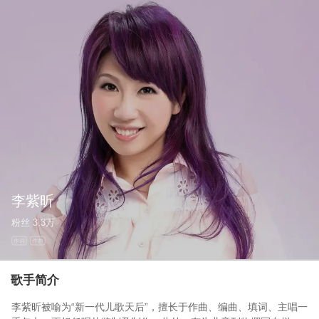
李紫昕
粉丝
3.3万
作词
作曲
歌手简介
李紫昕被喻为“新一代儿歌天后”，擅长于作曲、编曲、填词、主唱一