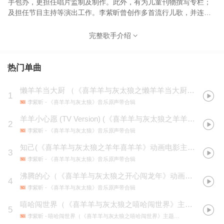
手包办，更担任唱片监制及制作。此外，有为儿童刊物撰写专栏；
及担任节目主持等演出工作。李紫昕曾创作多首流行儿歌，并连续
七年获“TVB儿歌金曲大奖”“最受爹D妈咪欢迎儿歌大奖”及作曲、作
词大奖。也获得“新城劲爆儿歌颁奖礼”的“劲爆最受欢迎儿歌女歌手”
完整歌手介绍
及“创作大奖”近年来，她更为内地大受欢迎的卡通片《喜羊羊与灰太
狼电影3》、《喜羊羊与灰太狼电影4》创作及主唱电影主题曲、插
曲和配音，大受欢迎。而她主唱的《星光下的思念》更受网民热
热门单曲
捧，此曲更屡屡获奖，在内地打响名堂。
懒羊羊当大厨 （《喜羊羊与灰太狼之懒羊羊当大厨》动漫主题曲)
1
李紫昕
- 《喜羊羊与灰太狼》音乐原声带合辑
羊羊小心愿 (TV Version) (《喜羊羊与灰太狼之羊羊小心愿》动画主题曲)
2
李紫昕
- 《喜羊羊与灰太狼》音乐原声带合辑
知己(《喜羊羊与灰太狼之羊年喜羊羊》动画电影主题曲)
3
李紫昕
- 《喜羊羊与灰太狼》音乐原声带合辑
沸腾的心（《喜羊羊与灰太狼之开心闯龙年》动画电影插曲)
4
李紫昕
- 《喜羊羊与灰太狼》音乐原声带合辑
嘻哈闯世界（《喜羊羊与灰太狼之嘻哈闯世界》主题曲）
5
李紫昕
- 嘻哈闯世界（《喜羊羊与灰太狼之嘻哈闯世界》主题曲）