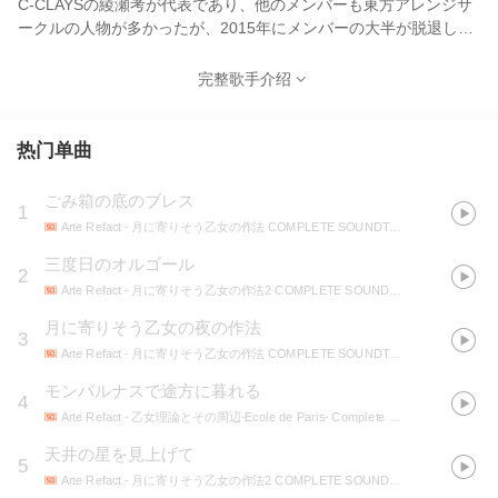
C-CLAYSの綾瀬考が代表であり、他のメンバーも東方アレンジサ
ークルの人物が多かったが、2015年にメンバーの大半が脱退し、
代表が君の美術館の桑原聖に交代したことで、現在はその面影は
薄くなっている。初期は東方アレンジを中心に活動していたが、
完整歌手介绍
近年は商業での活動がメインで、アイドルマスターなど様々なア
ニメ・ゲームの楽曲を手掛けている。
热门单曲
ごみ箱の底のブレス
1
Arte Refact
- 月に寄りそう乙女の作法 COMPLETE SOUNDTRACK
三度日のオルゴール
2
Arte Refact
- 月に寄りそう乙女の作法2 COMPLETE SOUNDTRACK
月に寄りそう乙女の夜の作法
3
Arte Refact
- 月に寄りそう乙女の作法 COMPLETE SOUNDTRACK
モンパルナスで途方に暮れる
4
Arte Refact
- 乙女理論とその周辺-Ecole de Paris- Complete Soundtrack
天井の星を見上げて
5
Arte Refact
- 月に寄りそう乙女の作法2 COMPLETE SOUNDTRACK