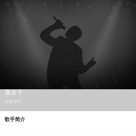
真依子
粉丝
379
歌手简介