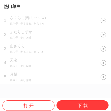
热门单曲
さくらこ(春ミックス)
1
真依子
- 春るるる、咲ららら.
ふたりしずか
2
真依子
- 美しき时
山ざくら
3
真依子
- 春るるる、咲ららら.
天泣
4
真依子
- 美しき时
月桃
5
真依子
- 美しき时
打 开
下 载