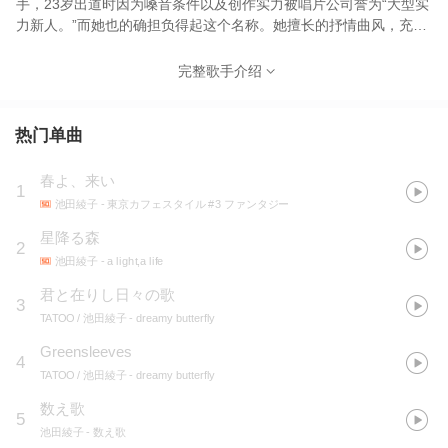
手，23岁出道时因为嗓音条件以及创作实力被唱片公司誉为“大型实
力新人。”而她也的确担负得起这个名称。她擅长的抒情曲风，充满
女性特有的细腻，因此也有很多人称她为治愈系歌手。
完整歌手介绍
热门单曲
春よ、来い
1
池田綾子
- 東京カフェスタイル #3 ファンタジー
星降る森
2
池田綾子
- a light,a life
君と在りし日々の歌
3
TATOO / 池田綾子
- dreamy butterfly
Greensleeves
4
TATOO / 池田綾子
- dreamy butterfly
数え歌
5
池田綾子
- 数え歌