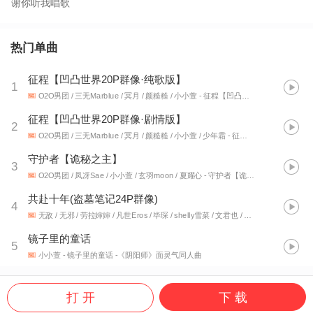
谢你听我唱歌
热门单曲
征程【凹凸世界20P群像·纯歌版】
1
O2O男团 / 三无Marblue / 冥月 / 颜糙糙 / 小小萱
- 征程【凹凸世界20P同人群像剧情歌】
征程【凹凸世界20P群像·剧情版】
2
O2O男团 / 三无Marblue / 冥月 / 颜糙糙 / 小小萱 / 少年霜
- 征程【凹凸世界20P同人群像剧情歌】
守护者【诡秘之主】
3
O2O男团 / 凤冴Sae / 小小萱 / 玄羽moon / 夏耀心
- 守护者【诡秘之主】
共赴十年(盗墓笔记24P群像)
4
无敌 / 无邪 / 劳拉婶婶 / 凡世Eros / 毕琛 / shelly雪菜 / 文君也 / 羽先生_89 / 琴酒蜀黍 / 墨雨晨 / 灵犀 / 黎旭不算卦 / 唐宋 / 琥珀xisa / 陌秋离 / 光之巨人 / 长渊 / 妖痴 / 沈浪Virgil / 解忧草 / 忘川 / 冰幽 / 小小萱 / 冰辰
镜子里的童话
5
小小萱
- 镜子里的童话 -《阴阳师》面灵气同人曲
打 开
下 载