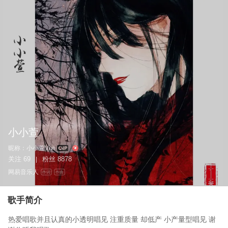
小小萱
昵称：
小小萱Vivi
关注
69
粉丝
8878
|
网易音乐人
作词
作曲
歌手简介
热爱唱歌并且认真的小透明唱见 注重质量 却低产 小产量型唱见 谢