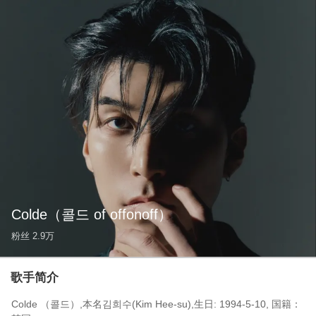
Colde
（콜드 of offonoff）
粉丝
2.9万
歌手简介
Colde （콜드）,本名김희수(Kim Hee-su),生日: 1994-5-10, 国籍：