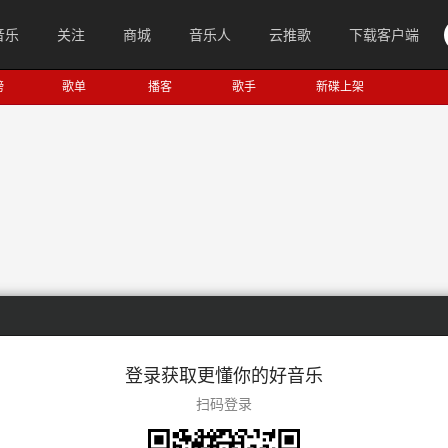
音乐
关注
商城
音乐人
云推歌
下载客户端
榜
歌单
播客
歌手
新碟上架
登录获取更懂你的好音乐
扫码登录