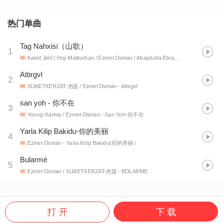
热门单曲
Tag Nahxisi（山歌）
1
Kamil Jelil / Hoji Matkurban / Ezmet Osman / Abaydulla Ebrayim / Bahtiyar-Eli
- 
Attirgvl
2
XIJAETXERZAT-杰提 / Ezmet Osman
- Attirgvl
san yoh - 你不在
3
Young-Xamxy / Ezmet Osman
- San Yoh-你不在
Yarla Kilip Bakidu-你的美丽
4
Ezmet Osman
- Yarla Kilip Bakidu(你的美丽）
Bularmë
5
Ezmet Osman / XIJAETXERZAT-杰提
- BOLARME
打 开
下 载