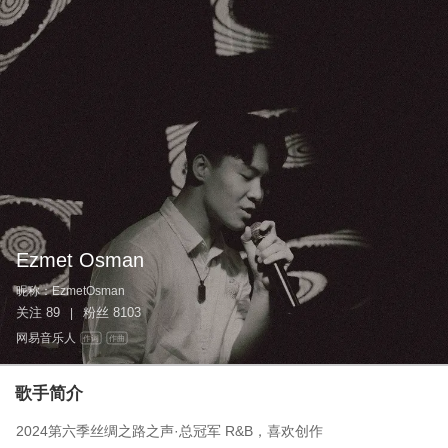
Ezmet Osman
昵称：
EzmetOsman
关注
89
粉丝
8103
|
网易音乐人
作词
作曲
歌手简介
2024第六季丝绸之路之声·总冠军 R&B，喜欢创作