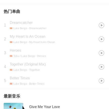
热门单曲
Dreamcatcher
1
Luke Bergs
- Dreamcatcher
My Heart Is An Ocean
2
Luke Bergs
- My Heart Is An Ocean
Heroes
3
Tobu / Luke Bergs
- Heroes
Together (Original Mix)
4
Luke Bergs
- Together
Better Times
5
Luke Bergs
- Better Times
最新音乐
Give Me Your Love