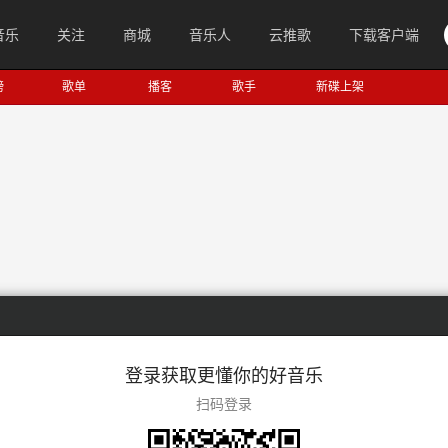
音乐
关注
商城
音乐人
云推歌
下载客户端
榜
歌单
播客
歌手
新碟上架
登录获取更懂你的好音乐
扫码登录