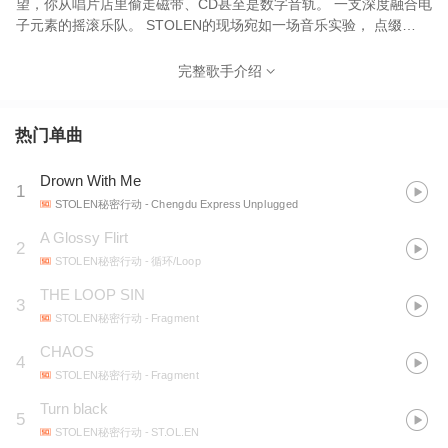
望，你从唱片店里偷走磁带、CD甚至是数字音轨。 一支深度融合电
子元素的摇滚乐队。 STOLEN的现场宛如一场音乐实验， 点缀
post-punk碎片、 添置rave-learning合成器元件， 低沉的吉他时而
注入高能引爆能量， 在手制视觉艺术带来的强烈冲击下， 惊叹于多
完整歌手介绍
种元素交织一体的感染力。 STOLEN由四位音乐人和一位VJ视觉
艺术家组成，已发行3张专辑和3张EP，拥有丰富的舞台经验，于
2019年受邀作为NEW ORDER欧洲巡演开场嘉宾。
热门单曲
Drown With Me
1
STOLEN秘密行动
- Chengdu Express Unplugged
A Glossy Flirt
2
STOLEN秘密行动
- 循环/Loop
THE LOOP SIN
3
STOLEN秘密行动
- Fragment
CHAOS
4
STOLEN秘密行动
- Fragment
Turn black
5
STOLEN秘密行动
- ST.OL.EN