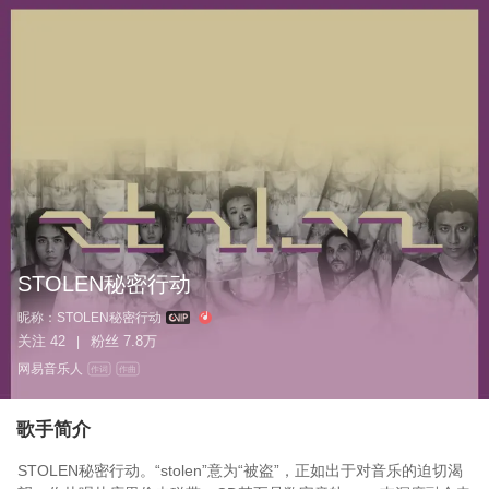
STOLEN秘密行动
昵称：
STOLEN秘密行动
关注
42
粉丝
7.8万
|
网易音乐人
作词
作曲
歌手简介
STOLEN秘密行动。“stolen”意为“被盗”，正如出于对音乐的迫切渴