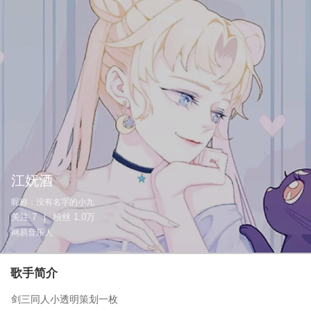
江妩酒
昵称：
没有名字的小九
关注
7
粉丝
1.0万
|
网易音乐人
歌手简介
剑三同人小透明策划一枚