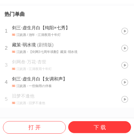
热门单曲
剑三·虚生月白【纯阳×七秀】
1
江妩酒 / 池年
- 江湖夜雨十年灯
藏策·弱水境
(
剧情版
)
2
江妩酒
- 【剑网3七周年填翻】藏策·弱水境
剑网叁·万花·杏世
3
江妩酒
- 江湖夜雨十年灯
剑三·虚生月白【女调和声】
4
江妩酒
- 一些御用の伴奏
旧梦不逢他
5
江妩酒
- 旧梦不逢他
打 开
下 载