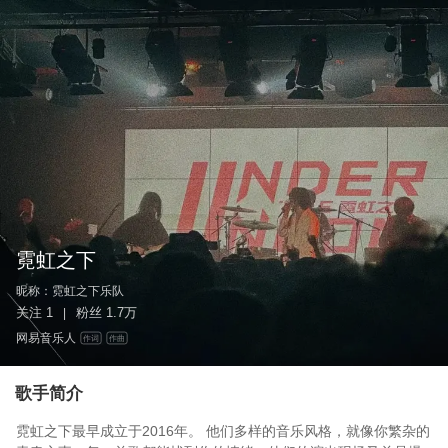
霓虹之下
昵称：
霓虹之下乐队
关注
1
粉丝
1.7万
|
网易音乐人
作词
作曲
歌手简介
霓虹之下最早成立于2016年。 他们多样的音乐风格，就像你繁杂的