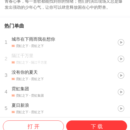
青春心事，每一首歌都能找到你的情绪；他们的演出现场又总是爆
发出强劲的少年心气，让你可以肆意释放困在心中的野兽。
热门单曲
城市在下雨而我在想你
1
霓虹之下
- 霓虹之下
隔江千万里
2
霓虹之下
- 隔江千万里
没有你的夏天
3
霓虹之下
- 霓虹之下
霓虹集团
4
霓虹之下
- 霓虹集团
夏日新浪
5
霓虹之下
- 霓虹之下
打 开
下 载