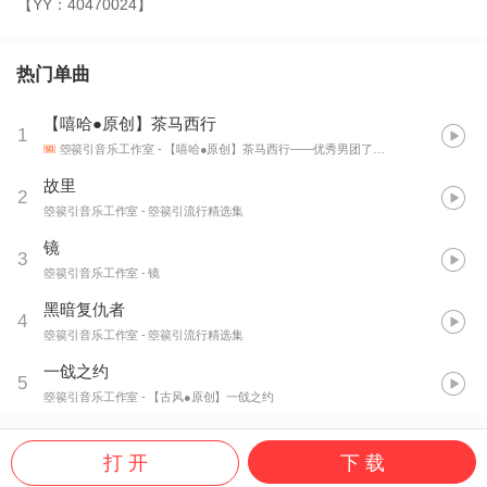
【YY：40470024】
热门单曲
【嘻哈●原创】茶马西行
1
箜篌引音乐工作室
- 【嘻哈●原创】茶马西行——优秀男团了解一下~
故里
2
箜篌引音乐工作室
- 箜篌引流行精选集
镜
3
箜篌引音乐工作室
- 镜
黑暗复仇者
4
箜篌引音乐工作室
- 箜篌引流行精选集
一戗之约
5
箜篌引音乐工作室
- 【古风●原创】一戗之约
打 开
下 载