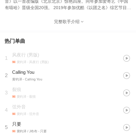
音》以一首改编版《北京北京》惊艳四座。同年参加爱奇艺《中国
有嘻哈》晋级全国20强。 2019年参加优酷《以团之名》综艺节目团
体第二，其原创歌曲广受好评。 擅长曲风：HipHop、R&B
完整歌手介绍
热门单曲
风夜行 (男版)
1
黄钧泽
- 风夜行 (男版)
Calling You
2
黄钧泽
- Calling You
裂痕
3
黄钧泽
- 裂痕
弦外音
4
黄钧泽
- 弦外音
只要
5
黄钧泽 / J布布
- 只要