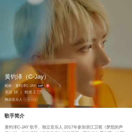
黄钧泽
（C-Jay）
昵称：
黄钧泽C-JAY
关注
16
粉丝
2.7万
|
网易音乐人
作词
作曲
歌手简介
黄钧泽C-JAY 歌手、独立音乐人 2017年参加浙江卫视《梦想的声