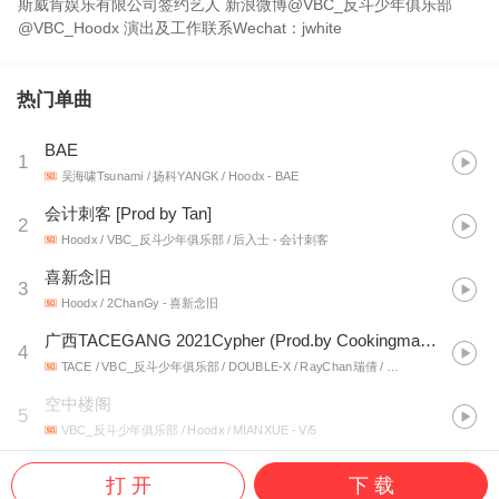
斯威肯娱乐有限公司签约艺人 新浪微博@VBC_反斗少年俱乐部
@VBC_Hoodx 演出及工作联系Wechat：jwhite
热门单曲
BAE
1
吴海啸Tsunami / 扬科YANGK / Hoodx
- BAE
会计刺客 [Prod by Tan]
2
Hoodx / VBC_反斗少年俱乐部 / 后入士
- 会计刺客
喜新念旧
3
Hoodx / 2ChanGy
- 喜新念旧
广西TACEGANG 2021Cypher (Prod.by Cookingmastaa)
4
TACE / VBC_反斗少年俱乐部 / DOUBLE-X / RayChan瑞倩 / Hoodx / MIANXUE / Airz / 张柳豫RoykilldaGame / TaygoPrado
空中楼阁
5
VBC_反斗少年俱乐部 / Hoodx / MIANXUE
- V/5
打 开
下 载