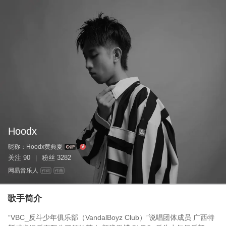
Hoodx
昵称：
Hoodx黄典夏
关注
90
粉丝
3282
|
网易音乐人
作词
作曲
歌手简介
“VBC_反斗少年俱乐部（VandalBoyz Club）”说唱团体成员 广西特