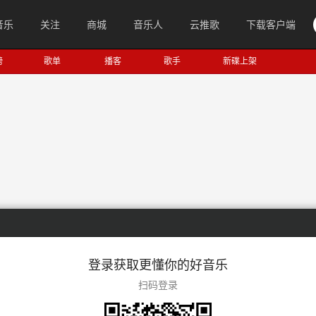
音乐
关注
商城
音乐人
云推歌
下载客户端
榜
歌单
播客
歌手
新碟上架
登录获取更懂你的好音乐
扫码登录