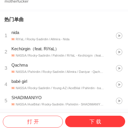
motherfucker
热门单曲
nida
1
RiYaL / Rocky-Sadirdin / Allmira
- Nida
Kechürgin（feat. RiYaL）
2
NASSA / Rocky-Sadirdin / Pahirdin / RiYaL
- Kechürgin（feat. RiYaL）
Qachma
3
NASSA / Pahirdin / Rocky-Sadirdin / Allmira / Daniyar
- Qachma
babé girl
4
NASSA / Rocky-Sadirdin / Young-AZ / AceBilal / Pahirdin
- babé girl
SHADIMANIYO
5
NASSA / AceBilal / Rocky-Sadirdin / Pahirdin
- SHADIMANIYO&PASHAGUL
打 开
下 载