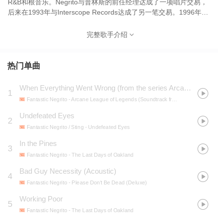
R&B和根音乐。Negrito与普林斯的前任经理达成了一项唱片交易，
后来在1993年与Interscope Records达成了另一笔交易。1996年1
月9日，他以Xavier的名字发行了他的第一张专辑The X Factor。这
张专辑在列克星敦之家唱片公司发行，并由Interscope发行。2019
完整歌手介绍
年2月10日，凭借《Please Don't Be Dead》获第61届格莱美音乐
奖最佳当代蓝调专辑奖。2021年3月14日，凭借《Have You Lost
Your Mind Yet?》获第63届格莱美奖最佳当代蓝调专辑奖。
热门单曲
When Everything Went Wrong (from the series Arcane League of Legends)
1
Fantastic Negrito
- Arcane League of Legends (Soundtrack from the Animated Series)
Undefeated Eyes
2
Fantastic Negrito / Sting
- Undefeated Eyes
In the Pines
3
Fantastic Negrito
- The Last Days of Oakland
Bad Guy Necessity (Acoustic)
4
Fantastic Negrito
- Please Don't Be Dead (Deluxe)
Working Poor
5
Fantastic Negrito
- The Last Days of Oakland