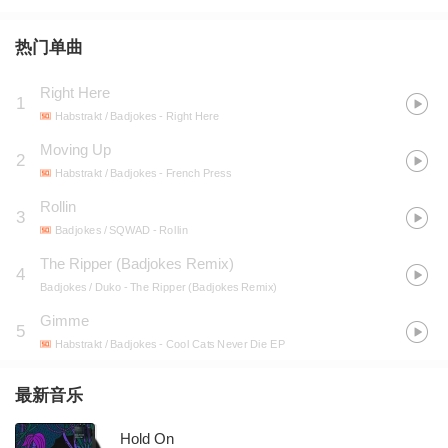
热门单曲
Right Here
1
Habstrakt / Badjokes
- Right Here
Moving Up
2
Habstrakt / Badjokes
- French Press
Rollin
3
Badjokes / SQWAD
- Rollin
The Ripper (Badjokes Remix)
4
Badjokes / Duko
- The Ripper (Badjokes Remix)
Gimme
5
Habstrakt / Badjokes
- Cool Cats Never Die EP
最新音乐
Hold On