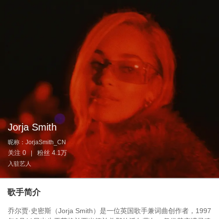
Jorja Smith
昵称：
JorjaSmith_CN
关注
0
粉丝
4.1万
|
入驻艺人
歌手简介
乔尔贾·史密斯（Jorja Smith）是一位英国歌手兼词曲创作者，1997