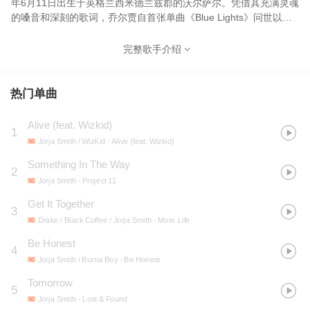
年6月11日出生于英格兰西米德兰兹郡的沃尔萨尔。凭借其充满灵魂
的嗓音和深刻的歌词，乔尔贾自首张单曲《Blue Lights》问世以
来，在音乐界掀起了不小的波澜。这张早期作品奠定了她音乐的基
调，以情感深度和社会意识为特色。她于2016年底发布的首张扩展
完整歌手介绍
播放列表（EP）《Project 11》展现了她的多才多艺和叙事能力。
在当今英国音乐界众多的声音中，乔尔贾是最具影响力的之一，她
以一种少有人能匹敌的强度和紧迫感进行创作。2018年，她的首张
热门单曲
录音室专辑《Lost & Found》进一步巩固了她作为新星的地位。这
张专辑收录了《Teenage Fantasy》和《Where Did I Go?》等热门
Alive (feat. Wizkid)
1
歌曲，因其成熟的音乐风格和整体性而获得广泛好评。该专辑入围
Jorja Smith / WizKid
- Alive (feat. Wizkid)
了备受瞩目的水星音乐奖，并为她赢得了英国音乐奖评论家选择
奖。 乔尔贾的合作项目进一步彰显了她的多面性。她为卡莉·乌奇斯
Something In The Way
2
（Kali Uchis）的性感单曲《Tyrant》献声，将两人独特的风格完美
Jorja Smith
- Project 11
融合。她与斯托米兹（Stormzy）合作的《Let Me Down》则展现了
Get It Together
她创作情感丰富且充满力量的抒情曲目的能力。此外，她还与肯德
3
里克·拉马尔（Kendrick Lamar）合作了《黑豹》（Black
Drake / Black Coffee / Jorja Smith
- More Life
Panther）原声带，并与伯纳·博伊（Burna Boy）合作了《Gum
Be Honest
4
Body》，为他们的独特风格注入了灵魂乐的韵味。最近，她与德雷
Jorja Smith / Burna Boy
- Be Honest
克（Drake）合作了《Get It Together》，与奇异博士（Childish
Gambino）合作了《Feels Like Summer》，证明了她能够适应并
Tomorrow
5
茁壮成长于多元的音乐领域。 2023年，乔尔贾发布了她的第二张专
Jorja Smith
- Lost & Found
辑《Falling or Flying》。这张专辑在音效上极为丰富——有时是光