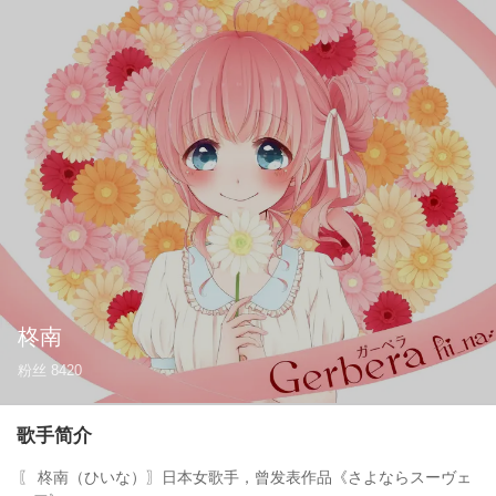
柊南
粉丝
8420
歌手简介
〖 柊南（ひいな）〗日本女歌手，曾发表作品《さよならスーヴェ