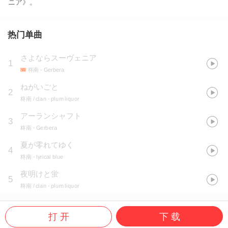
ニア》。
热门单曲
さよならスーヴェニア
1
柊南
- Gerbera
ねがいごと
2
柊南 / clan
- plum liquor
アーランシャフト
3
柊南
- Gerbera
夏が零れてゆく
4
柊南
- lyrical blue
夜明けと蛍
5
柊南 / clan
- plum liquor
打 开
下 载