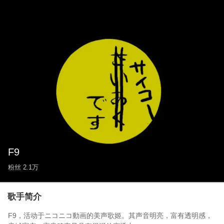
F9
粉丝
2.1万
歌手简介
F9，活动于ニコニコ動画的美声歌姬。其声音明亮，富有透明感，