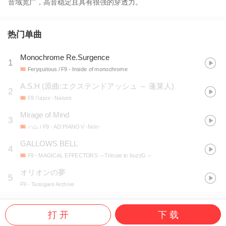
音域宽广，高音稳定且具有很强的穿透力。
热门单曲
Monochrome Re.Surgence
1
Feryquitous / F9
- Inside of monochrome
A.S.H
(
原曲:エクステンドアッシュ ～ 蓬莱人
)
2
F9 / lapix
- Nature
Mirage of Mind
3
ハム / F9
- AD:PIANO V -Noir-
GALLOWS BELL
4
F9
- MAGICAL EFFECTORS ～Tribute to buzzG ～
オリオンの夢
5
F9
- Tasogare Archive
打 开
下 载