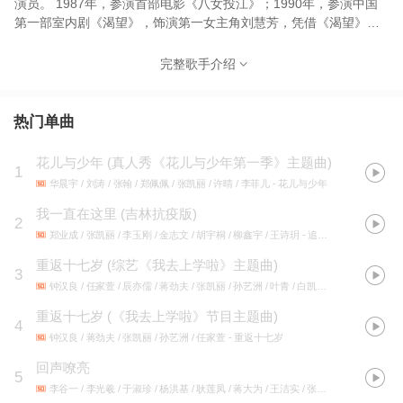
演员。 1987年，参演首部电影《八女投江》；1990年，参演中国
第一部室内剧《渴望》，饰演第一女主角刘慧芳，凭借《渴望》夺
得大众电视金鹰奖最佳女主角奖和北京电视春燕杯最佳女主角奖，
并获得1992年第三届全国电视十佳演员的十佳之首。1995年，凭借
完整歌手介绍
歌曲《昨天的爱》获得中国音乐电视大赛银奖；1996年，主演电影
《军嫂》获 “五个一”工程奖及中国电影华表奖最佳故事片奖[1] 。
2011年，参演电视剧《裸婚时代》，获得安徽卫视国剧盛典年度最
热门单曲
佳女配角奖。 2013年，凭借《咱们结婚吧》夺得安徽卫视国剧盛典
演技实力派女演员。2014年4月，参加湖南卫视首档明星姐弟自助
花儿与少年
(
真人秀《花儿与少年第一季》主题曲
)
1
远行真人秀节目《花儿与少年》。2015年2月28日，参加2015年中
华晨宇 / 刘涛 / 张翰 / 郑佩佩 / 张凯丽 / 许晴 / 李菲儿
- 花儿与少年
央电视台春节联欢晚会与众星共同表演《四世同堂合家欢》。
我一直在这里 (吉林抗疫版)
2
郑业成 / 张凯丽 / 李玉刚 / 金志文 / 胡宇桐 / 柳鑫宇 / 王诗玥
- 追风赶月的你
重返十七岁
(
综艺《我去上学啦》主题曲
)
3
钟汉良 / 任家萱 / 辰亦儒 / 蒋劲夫 / 张凯丽 / 孙艺洲 / 叶青 / 白凯南 / 康倩雯
- 重返
重返十七岁
(
《我去上学啦》节目主题曲
)
4
钟汉良 / 蒋劲夫 / 张凯丽 / 孙艺洲 / 任家萱
- 重返十七岁
回声嘹亮
5
李谷一 / 李光羲 / 于淑珍 / 杨洪基 / 耿莲凤 / 蒋大为 / 王洁实 / 张凯丽
- 热门华语243