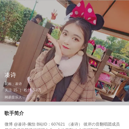
凑诗
昵称：
凑诗
关注
15
粉丝
3.8万
|
网易音乐人
作词
作曲
歌手简介
微博 @凑诗-佩怡 B站ID：607621 （凑诗） 彼岸の音翻唱团成员