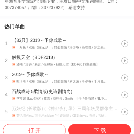
星海音乐学院流行演唱专业，主攻日翻/中文填词翻唱。 1群：
307374057；2群：337237922） 感谢支持！
热门单曲
【33只】2019～予你成歌～
1
千月兔 / 双笙（陈元汐） / 封茗囧菌 / 洛少爷 / 茶理理 / 罗之豪 / 祖娅纳惜 / 小曲儿 / 昼夜 / 叶洛洛 / 叶里 / 檀烧 / 佑可猫 / 玄觞 / 黑猫 / 千界 / 小总受 / IRiS七叶 / 小吴太太 / 鹿马Lmua / 祈lnory / 少年霜 / 亡海Aries / 倪莫问 / 紫嘉儿 / Mr.岑 / 七叶草 / 凑诗 / 洛萱 / 杨啟（满汉女神） / 绯色 / 霄磊 / 马里奥（Mario）
触摸天空（BDF2019）
2
漆柚 / 凑诗 / 易言 / 锦鲤姬
- 触摸天空【BDF2019主题曲】
2019～予你成歌～
3
叶洛洛 / 双笙（陈元汐） / 封茗囧菌 / 罗之豪 / 洛少爷 / 千月兔 / 小曲儿 / 茶理理 / 玄觞 / 祈Inory / 叶里 / 檀烧 / 佑可猫 / 黑猫 / 千界 / 小总受 / IRiS七叶 / 小吴太太 / 鹿马Lmua / 少年霜 / 亡海Aries / 倪莫问 / 祖娅纳惜 / 昼夜 / 紫嘉儿 / Mr.岑 / 七叶草 / 凑诗 / 洛萱 / 女神 / 绯色 / 霄磊 / 马里奥（Mario）
百战成诗 5柔情版(史诗剧情向)
4
李常超 (Lao乾妈) / 董真 / 蔡翊昇 / Smile_小千 / 墨雨晨 / NL不分 / 小坠 / 谷江山 / 杜宣达 / 凑诗 / 沉鱼会吐泡泡 / 林清弄 / 海疼er / T-Tone_小T / 裂天 / 白黎 / 温崇正 / 林牧遥 / 黄麒Eros / 韩智愚
万妖纪 (长歌版)
(
《神都夜行录》三周年妖灵群像主题曲
)
5
萧忆情Alex / 三无Marblue / 祖娅纳惜 / KBShinya / 奇然 / 玄觞 / 蔡明希（不才） / 哦漏 / 易言 / 倒霉死勒 / 阿YueYue / 小坠 / 丁丁RaJor / 祈Inory / Tacke竹桑 / 泥鳅Niko / 李蚊香 / 小时姑娘 / 云之泣 / 卡修Rui / 橙翼 / 吾恩 / 檀烧 / 笛呆子囚牛 / Aki阿杰 / CRITTY / Smile_小千 / 王胖子 / 林斜阳 / 冥月 / 龟娘 / 王晋（Braska） / 慕斯の小乖 / 匡耿 / 许多葵 / 只有影子 / Sherry龙小葵 / 裂天 / 晴愔 / 忘月幽 / 阿南sara / 龙盘 / 宗顺康ken / 凌之轩 / 凑诗 / 莲琊 / 嫌弃 / 时砂 / 叶萱Sharon / 辰小弦 / 鸦青 / 樱九 / 夏初临 / 纱朵 / W.K. / KasaYAYA / HolyNight / 贼恩 / 狩觞 / 沈雾敛 / SpriteSoft / Babystop_山竹 / 戎一Neo / CANT太子 / LON / 星河Clark / 陈在野 / 西凉Cassie / 将离 / 苇苇 / 玉璇玑 / 崔知事_Pikaichu㉿
打 开
下 载