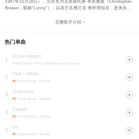
1987年10月28日），出生名为克里斯托弗·布里奥斯（Christopher
Breaux，昵称“Lonny”），以其艺名弗兰克·奥申而知名，是来自美
国路易斯安那州新奥尔良的一名创作型歌手。奥申最初通过给贾斯
汀·比伯、布雷杰特·凯利（Bridget Kelly）、阿瑞米德·麦金德
完整歌手介绍
（Aramide Makinde）以及约翰传奇捉刀创作歌曲，进入音乐圈。
2010年中旬他成为Odd Future组合的一员，在多莫·杰奈西斯
（Domo Genesis）的歌曲“SteamRoller”首次公开献声。2011年2
热门单曲
月，他发布了自己的首张混音带《Nostalgia, Ultra》，广受好评。
他已发布了两首单曲“Novacane”和“Swim Good”，两者都在排行榜
Acura Integurl
1
上获得不俗的成绩。奥申在北美和欧洲进行了7场巡演，宣传自己的
Frank Ocean
- The Lonny Breaux Collection
混音带。 该混音带获得了知名艺人坎耶·韦斯特、碧昂丝·诺利斯以
及Jay-Z的注意，他出现在了韦斯特和Jay-Z的合作专辑《Watch the
Pink + White
2
Throne》中。2012年1月5日，英国广播公司宣布，在其进行的
Frank Ocean
- Blonde
2012年度之声（Sound of 2012）评选中，奥申排名第二。奥申首
Godspeed
张录音棚专辑《Channel Orange》于2012年7月10日通过iTunes数
3
字发行，并于17日在其他平台上发行。在该专辑内，奥申撰写了一
Frank Ocean
- Blonde
封公开信，其中坦诚了自己曾经的同性爱恋，但由于提前举行的媒
Chanel
4
体试听后有关其性取向报道开始出现，他决定提前在自己的Tumblr
Frank Ocean
- Chanel
上发表了全文。奥申因此成为首个公开承认自己曾爱上同性的主流
非洲裔美国人音乐艺人。 2016年8月，在跳票一年后奥申发布了视
Ivy
5
觉专辑《Endless》及第二张录音棚专辑《Blonde》。 在
Frank Ocean
- Blonde
《Blonde》发布后，多数作品以单曲形式与大家见面。