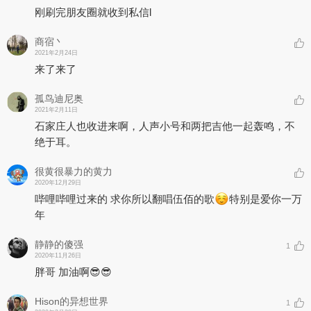
刚刷完朋友圈就收到私信l
商宿丶
2021年2月24日
来了来了
孤鸟迪尼奥
2021年2月11日
石家庄人也收进来啊，人声小号和两把吉他一起轰鸣，不
绝于耳。
很黄很暴力的黄力
2020年12月29日
哔哩哔哩过来的 求你所以翻唱伍佰的歌
特别是爱你一万
年
静静的傻强
1
2020年11月26日
胖哥 加油啊😎😎
Hison的异想世界
1