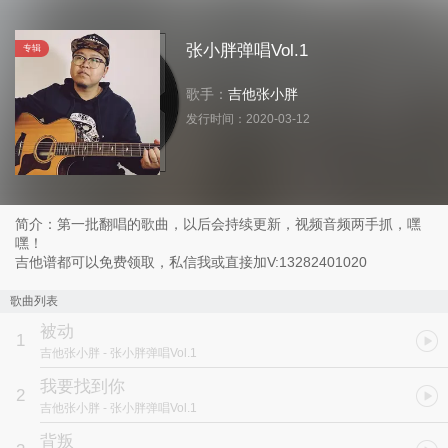
张小胖弹唱Vol.1
专辑
歌手：
吉他张小胖
发行时间：
2020-03-12
简介：第一批翻唱的歌曲，以后会持续更新，视频音频两手抓，嘿
嘿！
吉他谱都可以免费领取，私信我或直接加V:13282401020
歌曲列表
被动
1
吉他张小胖
- 张小胖弹唱Vol.1
我要找到你
2
吉他张小胖
- 张小胖弹唱Vol.1
背叛