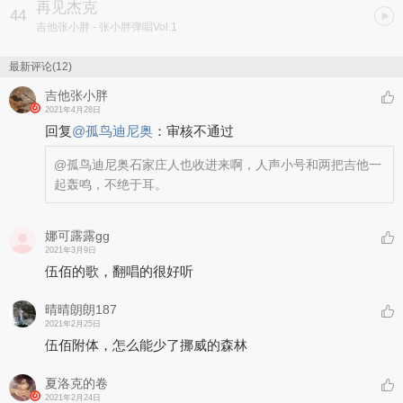
再见杰克
44
吉他张小胖
- 张小胖弹唱Vol.1
最新评论(12)
吉他张小胖
2021年4月28日
回复
@
孤鸟迪尼奥
：
审核不通过
@孤鸟迪尼奥
石家庄人也收进来啊，人声小号和两把吉他一
起轰鸣，不绝于耳。
娜可露露gg
2021年3月9日
伍佰的歌，翻唱的很好听
晴晴朗朗187
2021年2月25日
伍佰附体，怎么能少了挪威的森林
夏洛克的卷
2021年2月24日