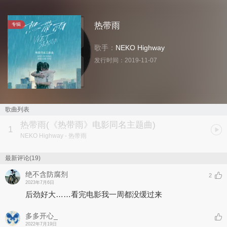
热带雨
专辑
歌手：
NEKO Highway
发行时间：
2019-11-07
歌曲列表
热带雨
(《热带雨》电影同名主题曲)
1
NEKO Highway
- 热带雨
最新评论(19)
绝不含防腐剂
2
2023年7月6日
后劲好大……看完电影我一周都没缓过来
多多开心_
2022年7月19日