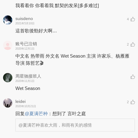
我看着你 你看着我 默契的发呆
[多多难过]
suisdeno
4
2021年5月10日
這首歌後勁好大啊…
账号已注销
2
2020年12月1日
中文名 热带雨 外文名 Wet Season 主演 许家乐、杨雁雁
导演 陈哲艺🎬
周星驰接班人
2020年11月1日
Wet Season
leidei
2
2020年10月21日
回复
@
夏满芒种
：
想到了 言叶之庭
@夏满芒种
喜欢大雨，和雨有关的感情