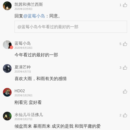
凯茜和弗兰西斯
1
2020年10月8日
回复
@
蓝莓小岛
：
同意。
@蓝莓小岛
今年看过的最好的一部
蓝莓小岛
5
2020年6月18日
今年看过的最好的一部
夏满芒种
3
2020年4月7日
喜欢大雨，和雨有关的感情
HD02
2020年3月29日
刚看完 蛮好看
水仙儿斗活佛儿
2
2020年3月27日
倾盆而来 暴雨而来 成灾的是我 和我平庸的爱