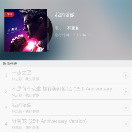
我的骄傲
专辑
歌手：
林志颖
发行时间：
2018-04-12
歌曲列表
一步之遥
1
林志颖
- 我的骄傲
不是每个恋曲都有美好回忆 (25th Anniversary Version)
2
林志颖
- 我的骄傲
我的骄傲
3
林志颖
- 我的骄傲
野菊花 (25th Anniversary Version)
4
林志颖
- 我的骄傲