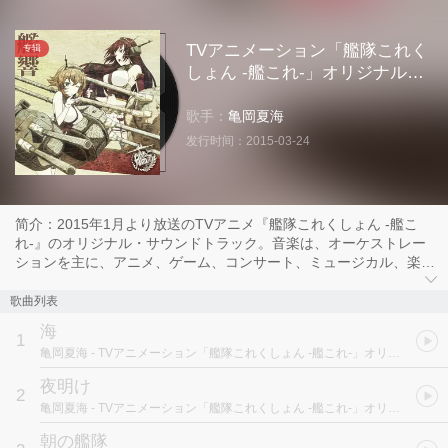
TVアニメーション「艦隊これく
专辑
しょん -艦これ-」オリジナルサ
ウンドトラック “艦響" Vol.1
歌手：
亀岡夏海
发行时间：
2015-03-24
简介：2015年1月より放送のTVアニメ『艦隊これくしょん -艦こ
れ-』のオリジナル・サウンドトラック。音楽は、オーケストレー
ションを主に、アニメ、ゲーム、コンサート、ミュージカル、楽譜
出版など幅広く手掛ける亀岡夏海が担当。
歌曲列表
海
1
亀岡夏海
- TVアニメーション「艦隊これくしょん -艦これ-」オリジナルサウンドトラック “艦響" Vol.1
夜明け
2
亀岡夏海
- TVアニメーション「艦隊これくしょん -艦これ-」オリジナルサウンドトラック “艦響" Vol.1
朝の艦隊