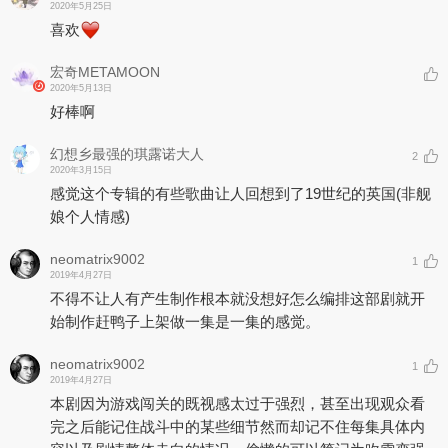
2020年5月25日
喜欢
宏奇METAMOON
2020年5月13日
好棒啊
幻想乡最强的琪露诺大人
2
2020年3月15日
感觉这个专辑的有些歌曲让人回想到了19世纪的英国(非舰
娘个人情感)
neomatrix9002
1
2019年4月27日
不得不让人有产生制作根本就没想好怎么编排这部剧就开
始制作赶鸭子上架做一集是一集的感觉。
neomatrix9002
1
2019年4月27日
本剧因为游戏闯关的既视感太过于强烈，甚至出现观众看
完之后能记住战斗中的某些细节然而却记不住每集具体内