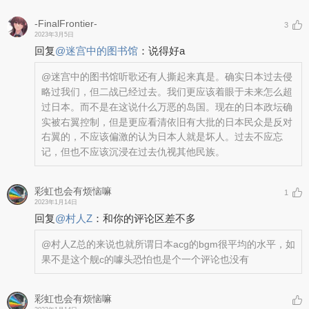
-FinalFrontier-
3
2023年3月5日
回复
@
迷宫中的图书馆
：
说得好a
@迷宫中的图书馆
听歌还有人撕起来真是。确实日本过去侵
略过我们，但二战已经过去。我们更应该着眼于未来怎么超
过日本。而不是在这说什么万恶的岛国。现在的日本政坛确
实被右翼控制，但是更应看清依旧有大批的日本民众是反对
右翼的，不应该偏激的认为日本人就是坏人。过去不应忘
记，但也不应该沉浸在过去仇视其他民族。
彩虹也会有烦恼嘛
1
2023年1月14日
回复
@
村人Z
：
和你的评论区差不多
@村人Z
总的来说也就所谓日本acg的bgm很平均的水平，如
果不是这个舰c的噱头恐怕也是个一个评论也没有
彩虹也会有烦恼嘛