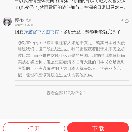
容以及剧情整体走向的情况，偷懒的可以简记为吹雪变强
了(也变秃了)然而雷同的战斗细节，空洞的日常以及对白。
樱花小道
6
2019年4月25日
回复
@
迷宫中的图书馆
：
多说无益，静静听歌就完事了
@迷宫中的图书馆
听歌还有人撕起来真是。确实日本过去侵
略过我们，但二战已经过去。我们更应该着眼于未来怎么超
过日本。而不是在这说什么万恶的岛国。现在的日本政坛确
实被右翼控制，但是更应看清依旧有大批的日本民众是反对
右翼的，不应该偏激的认为日本人就是坏人。过去不应忘
记，但也不应该沉浸在过去仇视其他民族。
查看全部
126
条评论
打 开
下 载