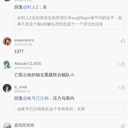
2023年1月14日
回复
@
村人Z
：
乐
@村人Z
总的来说也就所谓日本acg的bgm很平均的水平，如
果不是这个舰c的噱头恐怕也是个一个评论也没有
experiencs
2022年3月10日
1377
Akizuki-CLASS
1
2021年6月30日
亡医云收的钱去重建联合舰队🐴
d_xvxb
3
2020年6月7日
回复
@
账号已注销
：
压力马斯内
@账号已注销
喜欢这个专辑里的：先辈
蒙残雨笼晴