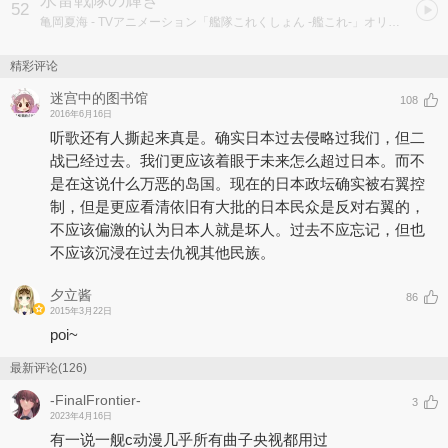
水雷戦隊の輝き
52
亀岡夏海
- TVアニメーション「艦隊これくしょん -艦これ-」オリジナルサウンドトラック “艦響" Vol.1
精彩评论
迷宫中的图书馆
108
2016年6月16日
听歌还有人撕起来真是。确实日本过去侵略过我们，但二
战已经过去。我们更应该着眼于未来怎么超过日本。而不
是在这说什么万恶的岛国。现在的日本政坛确实被右翼控
制，但是更应看清依旧有大批的日本民众是反对右翼的，
不应该偏激的认为日本人就是坏人。过去不应忘记，但也
不应该沉浸在过去仇视其他民族。
夕立酱
86
2015年3月22日
poi~
最新评论(126)
-FinalFrontier-
3
2023年4月16日
有一说一舰c动漫几乎所有曲子央视都用过