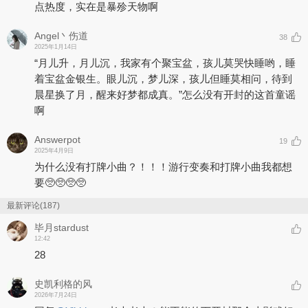
点热度，实在是暴殄天物啊
Angel丶伤道
38
2025年1月14日
“月儿升，月儿沉，我家有个聚宝盆，孩儿莫哭快睡哟，睡
着宝盆金银生。眼儿沉，梦儿深，孩儿但睡莫相问，待到
晨星换了月，醒来好梦都成真。”怎么没有开封的这首童谣
啊
Answerpot
19
2025年4月9日
为什么没有打牌小曲？！！！游行变奏和打牌小曲我都想
要🥺🥺🥺🥺
最新评论(187)
毕月stardust
12:42
28
史凯利格的风
2026年7月24日