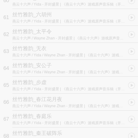
60
燕云十六声 / Yida
- 开封盛景 | 《燕云十六声》游戏原声音乐辑（开封卷）
丝竹雅韵_六胡州
61
燕云十六声 / Yida
- 开封盛景 | 《燕云十六声》游戏原声音乐辑（开封卷）
丝竹雅韵_太平令
62
燕云十六声 / Wayne Zhan
- 开封盛景 | 《燕云十六声》游戏原声音乐辑（开封卷）
丝竹雅韵_无衣
63
燕云十六声 / Yida / Wayne Zhan
- 开封盛景 | 《燕云十六声》游戏原声音乐辑（开封卷）
丝竹雅韵_安公子
64
燕云十六声 / Yida / Wayne Zhan
- 开封盛景 | 《燕云十六声》游戏原声音乐辑（开封卷）
丝竹雅韵_步虚
65
燕云十六声 / Yida
- 开封盛景 | 《燕云十六声》游戏原声音乐辑（开封卷）
丝竹雅韵_春江花月夜
66
燕云十六声 / Yida / Wayne Zhan
- 开封盛景 | 《燕云十六声》游戏原声音乐辑（开封卷）
丝竹雅韵_春庭乐
67
燕云十六声 / Yida
- 开封盛景 | 《燕云十六声》游戏原声音乐辑（开封卷）
丝竹雅韵_秦王破阵乐
68