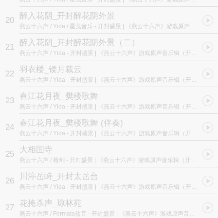
醉入花阴_开封醉花阴外景
20
燕云十六声 / Yida / 星戈音乐
- 开封盛景 | 《燕云十六声》游戏原声音乐辑（开封卷）
醉入花阴_开封醉花阴外景（二）
21
燕云十六声 / Yida
- 开封盛景 | 《燕云十六声》游戏原声音乐辑（开封卷）
羽衣楼_镂月裁云
22
燕云十六声 / Yida
- 开封盛景 | 《燕云十六声》游戏原声音乐辑（开封卷）
春江花月夜_樊楼歌舞
23
燕云十六声 / Yida
- 开封盛景 | 《燕云十六声》游戏原声音乐辑（开封卷）
春江花月夜_樊楼歌舞 (伴奏)
24
燕云十六声 / Yida
- 开封盛景 | 《燕云十六声》游戏原声音乐辑（开封卷）
大相国寺
25
燕云十六声 / 榕剑
- 开封盛景 | 《燕云十六声》游戏原声音乐辑（开封卷）
川渟岳峙_开封太岳台
26
燕云十六声 / Yida
- 开封盛景 | 《燕云十六声》游戏原声音乐辑（开封卷）
花掩杀声_琼林苑
27
燕云十六声 / Fermata盐音
- 开封盛景 | 《燕云十六声》游戏原声音乐辑（开封卷）