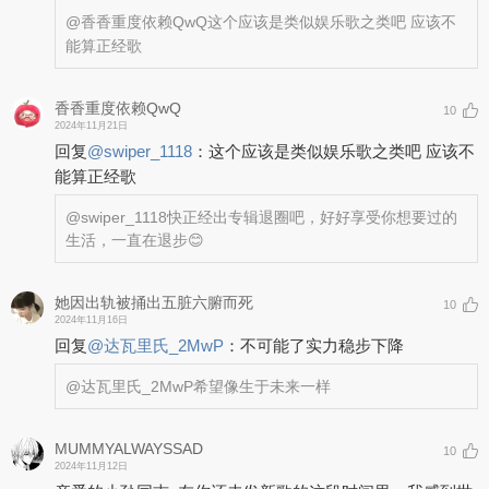
@香香重度依赖QwQ
这个应该是类似娱乐歌之类吧 应该不
能算正经歌
香香重度依赖QwQ
10
2024年11月21日
回复
@
swiper_1118
：
这个应该是类似娱乐歌之类吧 应该不
能算正经歌
@swiper_1118
快正经出专辑退圈吧，好好享受你想要过的
生活，一直在退步😊
她因出轨被捅出五脏六腑而死
10
2024年11月16日
回复
@
达瓦里氏_2MwP
：
不可能了实力稳步下降
@达瓦里氏_2MwP
希望像生于未来一样
MUMMYALWAYSSAD
10
2024年11月12日