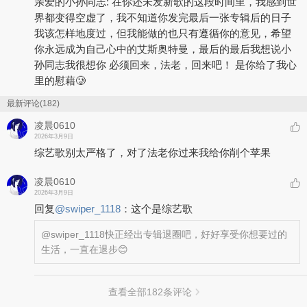
亲爱的小孙同志: 在你还未发新歌的这段时间里，我感到世
界都变得空虚了，我不知道你发完最后一张专辑后的日子
我该怎样地度过，但我能做的也只有遵循你的意见，希望
你永远成为自己心中的艾斯奥特曼，最后的最后我想说小
孙同志我很想你 必须回来，法老，回来吧！ 是你给了我心
里的慰藉🥲
最新评论(182)
凌晨0610
2026年3月9日
综艺歌别太严格了，对了法老你过来我给你削个苹果
凌晨0610
2026年3月9日
回复
@
swiper_1118
：
这个是综艺歌
@swiper_1118
快正经出专辑退圈吧，好好享受你想要过的
生活，一直在退步😊
查看全部
182
条评论