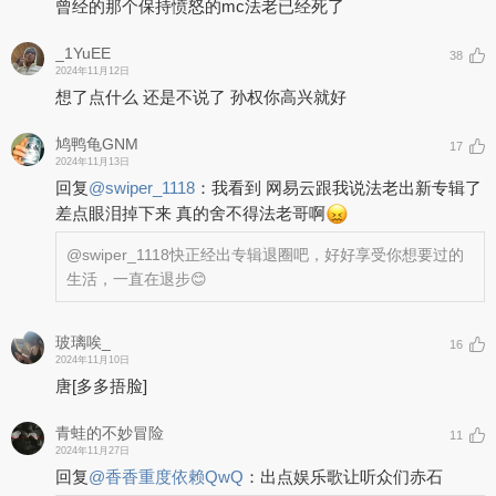
曾经的那个保持愤怒的mc法老已经死了
_1YuEE
38
2024年11月12日
想了点什么 还是不说了 孙权你高兴就好
鸠鸭龟GNM
17
2024年11月13日
回复
@
swiper_1118
：
我看到 网易云跟我说法老出新专辑了
差点眼泪掉下来 真的舍不得法老哥啊
@swiper_1118
快正经出专辑退圈吧，好好享受你想要过的
生活，一直在退步😊
玻璃唉_
16
2024年11月10日
唐
[多多捂脸]
青蛙的不妙冒险
11
2024年11月27日
回复
@
香香重度依赖QwQ
：
出点娱乐歌让听众们赤石