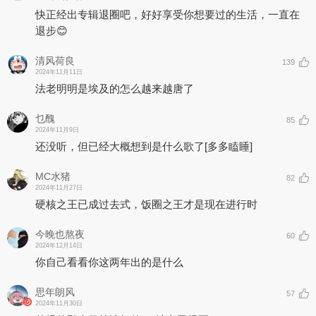
快正经出专辑退圈吧，好好享受你想要过的生活，一直在
退步😊
清风荷良
139
2024年11月11日
法老明明是埃及的怎么越来越唐了
乜醜
85
2024年11月9日
还没听，但已经大概想到是什么歌了
[多多瞌睡]
MC水猪
82
2024年11月27日
硬核之王已成过去式，饭圈之王才是现在进行时
今晚也熬夜
60
2024年12月14日
你自己看看你这两年出的是什么
思年朗风
57
2024年11月30日