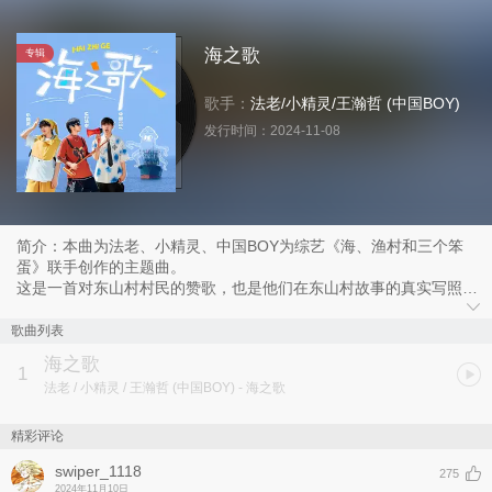
海之歌
专辑
歌手：
法老
/
小精灵
/
王瀚哲 (中国BOY)
发行时间：
2024-11-08
简介：本曲为法老、小精灵、中国BOY为综艺《海、渔村和三个笨
蛋》联手创作的主题曲。
这是一首对东山村村民的赞歌，也是他们在东山村故事的真实写照。
在福建泉州陆域最东极的东山村，他们沉浸体验了240小时的渔村生
活后，那些他们看到的村民们对生活的坚韧和对家乡的热爱，构成了
歌曲列表
曲中温暖而动人的底色。
海之歌
创作者们希望这首歌，能让更多的人踏上这片土地，去探索、感受东
1
法老 / 小精灵 / 王瀚哲 (中国BOY)
- 海之歌
山村的魅力。
精彩评论
swiper_1118
275
2024年11月10日